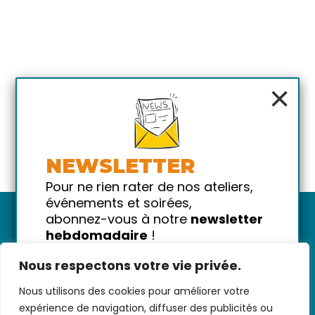
×
NEWSLETTER
Pour ne rien rater de nos ateliers,
événements et soirées,
abonnez-vous à notre
newsletter
hebdomadaire
!
Promis on ne vous spammera pas
Nous respectons votre vie privée.
!
Nous utilisons des cookies pour améliorer votre
Votre email
Nous contacter
-
CGV/CGU
-
Données
expérience de navigation, diffuser des publicités ou