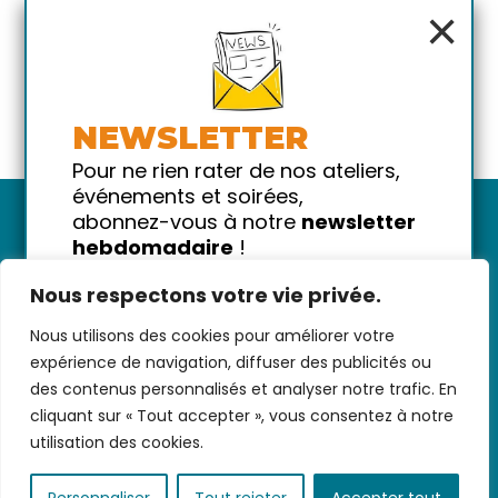
×
NEWSLETTER
Pour ne rien rater de nos ateliers,
événements et soirées,
abonnez-vous à notre
newsletter
hebdomadaire
!
Promis on ne vous spammera pas
Nous respectons votre vie privée.
!
Nous utilisons des cookies pour améliorer votre
Votre email
Nous contacter
-
CGV/CGU
-
Données
expérience de navigation, diffuser des publicités ou
personnelles
-
Infos pratiques
-
FAQ
des contenus personnalisés et analyser notre trafic. En
cliquant sur « Tout accepter », vous consentez à notre
utilisation des cookies.
coded with ♥ by
KEYNET