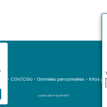
n
ter
-
CGV/CGU
-
Données personnelles
-
Infos pr
coded with ♥ by
KEYNET