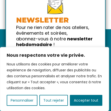
NEWSLETTER
Pour ne rien rater de nos ateliers,
événements et soirées,
abonnez-vous à notre
newsletter
hebdomadaire
!
Promis on ne vous spammera pas
Nous respectons votre vie privée.
!
Nous utilisons des cookies pour améliorer votre
Votre email
Nous contacter
-
CGV/CGU
-
Données
expérience de navigation, diffuser des publicités ou
personnelles
-
Infos pratiques
-
FAQ
des contenus personnalisés et analyser notre trafic. En
cliquant sur « Tout accepter », vous consentez à notre
utilisation des cookies.
coded with ♥ by
KEYNET
Personnaliser
Tout rejeter
Accepter tout