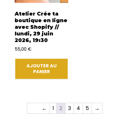
Atelier Crée ta
boutique en ligne
avec Shopify //
lundi, 29 juin
2026, 19:30
55,00
€
AJOUTER AU
PANIER
←
1
2
3
4
5
→