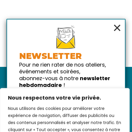
×
NEWSLETTER
Pour ne rien rater de nos ateliers,
événements et soirées,
abonnez-vous à notre
newsletter
hebdomadaire
!
Promis on ne vous spammera pas
Nous respectons votre vie privée.
!
Nous utilisons des cookies pour améliorer votre
Votre email
Nous contacter
-
CGV/CGU
-
Données
expérience de navigation, diffuser des publicités ou
personnelles
-
Infos pratiques
-
FAQ
des contenus personnalisés et analyser notre trafic. En
cliquant sur « Tout accepter », vous consentez à notre