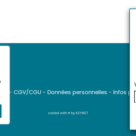
n
ter
-
CGV/CGU
-
Données personnelles
-
Infos pr
coded with ♥ by
KEYNET