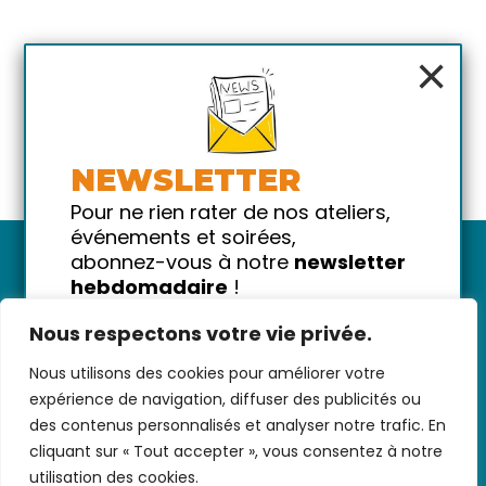
×
NEWSLETTER
Pour ne rien rater de nos ateliers,
événements et soirées,
abonnez-vous à notre
newsletter
hebdomadaire
!
Promis on ne vous spammera pas
Nous respectons votre vie privée.
!
Nous utilisons des cookies pour améliorer votre
Votre email
Nous contacter
-
CGV/CGU
-
Données
expérience de navigation, diffuser des publicités ou
personnelles
-
Infos pratiques
-
FAQ
des contenus personnalisés et analyser notre trafic. En
cliquant sur « Tout accepter », vous consentez à notre
utilisation des cookies.