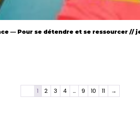
e — Pour se détendre et se ressourcer // je
1
2
3
4
…
9
10
11
→