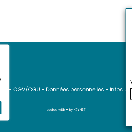
n
ter
-
CGV/CGU
-
Données personnelles
-
Infos pr
coded with ♥ by
KEYNET