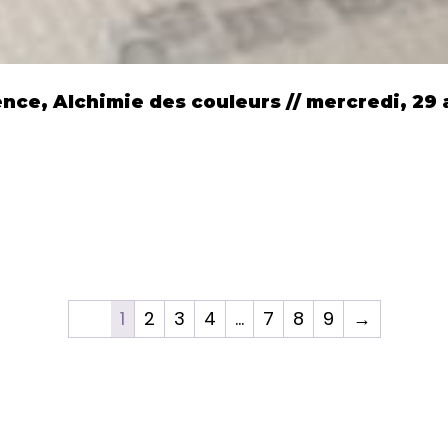
nce, Alchimie des couleurs // mercredi, 29 a
1
2
3
4
…
7
8
9
→