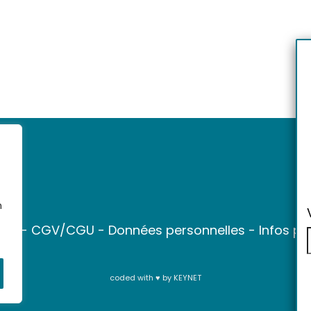
n
ter
-
CGV/CGU
-
Données personnelles
-
Infos pr
coded with ♥ by
KEYNET