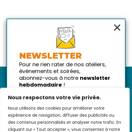
×
NEWSLETTER
Pour ne rien rater de nos ateliers,
événements et soirées,
abonnez-vous à notre
newsletter
hebdomadaire
!
Promis on ne vous spammera pas
Nous respectons votre vie privée.
!
Nous utilisons des cookies pour améliorer votre
Votre email
Nous contacter
-
CGV/CGU
-
Données
expérience de navigation, diffuser des publicités ou
personnelles
-
Infos pratiques
-
FAQ
des contenus personnalisés et analyser notre trafic. En
cliquant sur « Tout accepter », vous consentez à notre