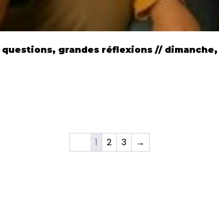
s questions, grandes réflexions // dimanche,
1
2
3
→