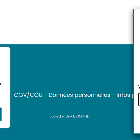
n
ter
-
CGV/CGU
-
Données personnelles
-
Infos pr
coded with ♥ by
KEYNET