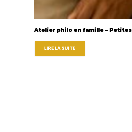
Atelier philo en famille – Petite
LIRE LA SUITE