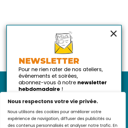
×
NEWSLETTER
Pour ne rien rater de nos ateliers,
événements et soirées,
abonnez-vous à notre
newsletter
hebdomadaire
!
Promis on ne vous spammera pas
Nous respectons votre vie privée.
!
Nous utilisons des cookies pour améliorer votre
Votre email
Nous contacter
-
CGV/CGU
-
Données
expérience de navigation, diffuser des publicités ou
personnelles
-
Infos pratiques
-
FAQ
des contenus personnalisés et analyser notre trafic. En