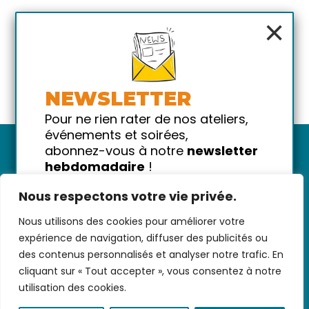
×
NEWSLETTER
Pour ne rien rater de nos ateliers,
événements et soirées,
abonnez-vous à notre
newsletter
hebdomadaire
!
Promis on ne vous spammera pas
Nous respectons votre vie privée.
!
Nous utilisons des cookies pour améliorer votre
Votre email
Nous contacter
-
CGV/CGU
-
Données
expérience de navigation, diffuser des publicités ou
personnelles
-
Infos pratiques
-
FAQ
des contenus personnalisés et analyser notre trafic. En
cliquant sur « Tout accepter », vous consentez à notre
utilisation des cookies.
coded with ♥ by
KEYNET