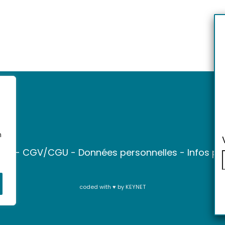
n
ter
-
CGV/CGU
-
Données personnelles
-
Infos pr
coded with ♥ by
KEYNET