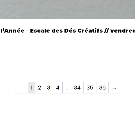
l’Année – Escale des Dés Créatifs // vendred
1
2
3
4
…
34
35
36
→