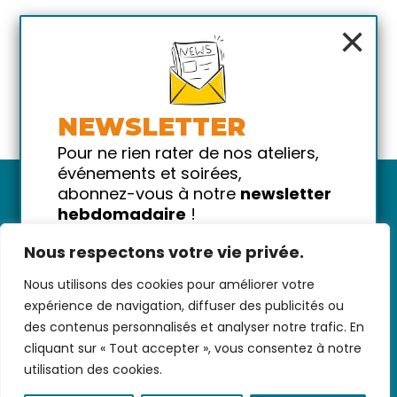
×
NEWSLETTER
Pour ne rien rater de nos ateliers,
événements et soirées,
abonnez-vous à notre
newsletter
hebdomadaire
!
Promis on ne vous spammera pas
Nous respectons votre vie privée.
!
Nous utilisons des cookies pour améliorer votre
Votre email
Nous contacter
-
CGV/CGU
-
Données
expérience de navigation, diffuser des publicités ou
personnelles
-
Infos pratiques
-
FAQ
des contenus personnalisés et analyser notre trafic. En
cliquant sur « Tout accepter », vous consentez à notre
utilisation des cookies.
coded with ♥ by
KEYNET