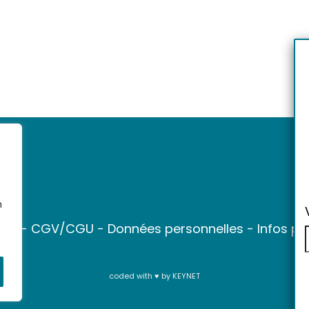
n
ter
-
CGV/CGU
-
Données personnelles
-
Infos pr
coded with ♥ by
KEYNET