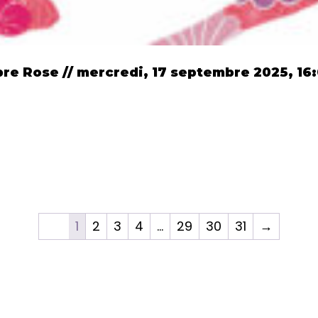
re Rose // mercredi, 17 septembre 2025, 16
1
2
3
4
…
29
30
31
→