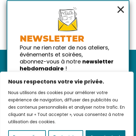
×
NEWSLETTER
Pour ne rien rater de nos ateliers,
événements et soirées,
abonnez-vous à notre
newsletter
hebdomadaire
!
Promis on ne vous spammera pas
Nous respectons votre vie privée.
!
Nous utilisons des cookies pour améliorer votre
Votre email
Nous contacter
-
CGV/CGU
-
Données
expérience de navigation, diffuser des publicités ou
personnelles
-
Infos pratiques
-
FAQ
des contenus personnalisés et analyser notre trafic. En
cliquant sur « Tout accepter », vous consentez à notre
utilisation des cookies.
coded with ♥ by
KEYNET