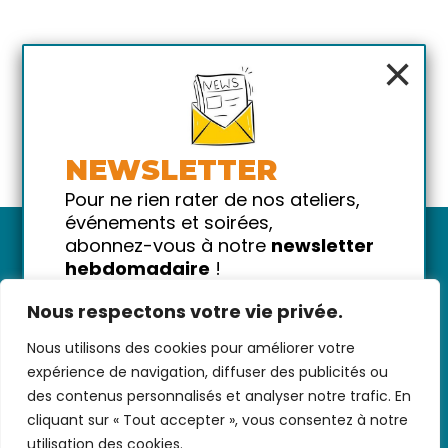
×
NEWSLETTER
Pour ne rien rater de nos ateliers,
événements et soirées,
abonnez-vous à notre
newsletter
hebdomadaire
!
Promis on ne vous spammera pas
Nous respectons votre vie privée.
!
Nous utilisons des cookies pour améliorer votre
Votre email
Nous contacter
-
CGV/CGU
-
Données
expérience de navigation, diffuser des publicités ou
personnelles
-
Infos pratiques
-
FAQ
des contenus personnalisés et analyser notre trafic. En
cliquant sur « Tout accepter », vous consentez à notre
utilisation des cookies.