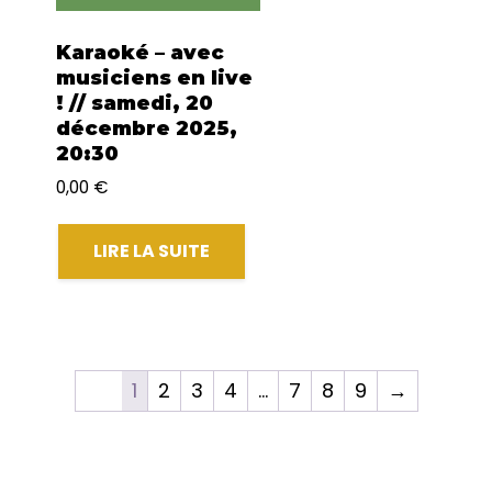
Karaoké – avec
musiciens en live
! // samedi, 20
décembre 2025,
20:30
0,00
€
LIRE LA SUITE
1
2
3
4
…
7
8
9
→