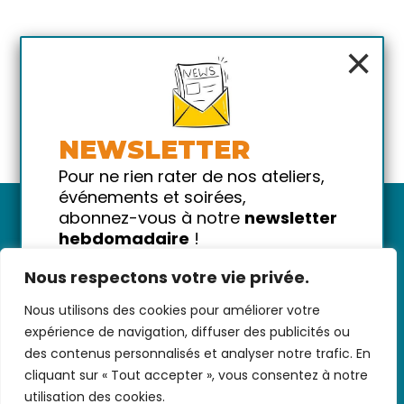
×
NEWSLETTER
Pour ne rien rater de nos ateliers,
événements et soirées,
abonnez-vous à notre
newsletter
hebdomadaire
!
Promis on ne vous spammera pas
Nous respectons votre vie privée.
!
Nous utilisons des cookies pour améliorer votre
Votre email
Nous contacter
-
CGV/CGU
-
Données
expérience de navigation, diffuser des publicités ou
personnelles
-
Infos pratiques
-
FAQ
des contenus personnalisés et analyser notre trafic. En
cliquant sur « Tout accepter », vous consentez à notre
utilisation des cookies.