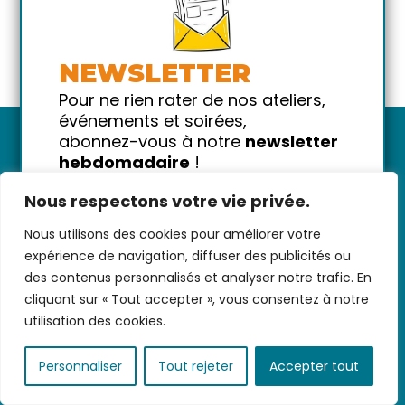
NEWSLETTER
Pour ne rien rater de nos ateliers,
événements et soirées,
abonnez-vous à notre
newsletter
hebdomadaire
!
Promis on ne vous spammera pas
Nous respectons votre vie privée.
!
Nous utilisons des cookies pour améliorer votre
Votre email
Nous contacter
-
CGV/CGU
-
Données
expérience de navigation, diffuser des publicités ou
personnelles
-
Infos pratiques
-
FAQ
des contenus personnalisés et analyser notre trafic. En
cliquant sur « Tout accepter », vous consentez à notre
utilisation des cookies.
coded with ♥ by
KEYNET
Personnaliser
Tout rejeter
Accepter tout