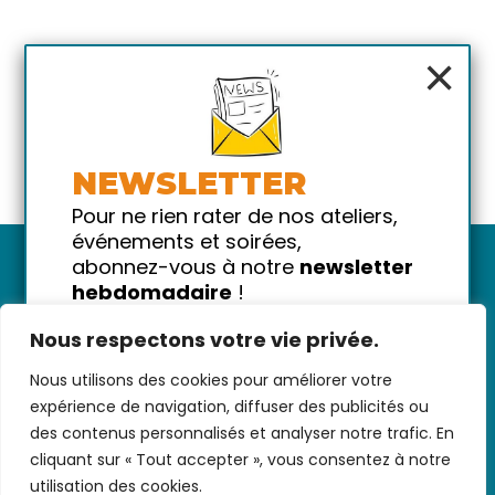
×
NEWSLETTER
Pour ne rien rater de nos ateliers,
événements et soirées,
abonnez-vous à notre
newsletter
hebdomadaire
!
Promis on ne vous spammera pas
Nous respectons votre vie privée.
!
Nous utilisons des cookies pour améliorer votre
Votre email
Nous contacter
-
CGV/CGU
-
Données
expérience de navigation, diffuser des publicités ou
personnelles
-
Infos pratiques
-
FAQ
des contenus personnalisés et analyser notre trafic. En
cliquant sur « Tout accepter », vous consentez à notre
utilisation des cookies.