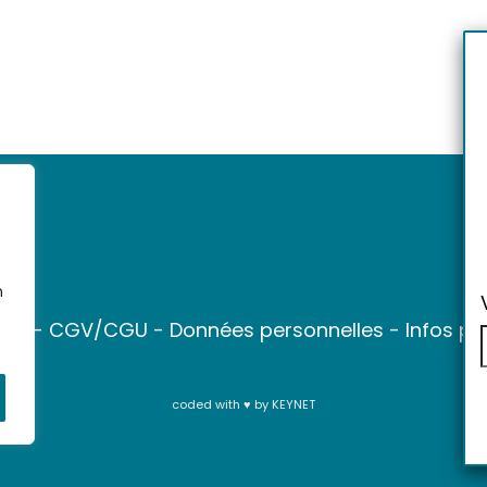
n
ter
-
CGV/CGU
-
Données personnelles
-
Infos pr
coded with ♥ by
KEYNET