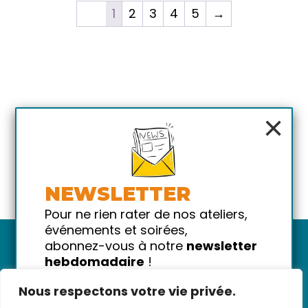
1
2
3
4
5
→
×
NEWSLETTER
Pour ne rien rater de nos ateliers,
événements et soirées,
abonnez-vous à notre
newsletter
hebdomadaire
!
Promis on ne vous spammera pas
Nous respectons votre vie privée.
!