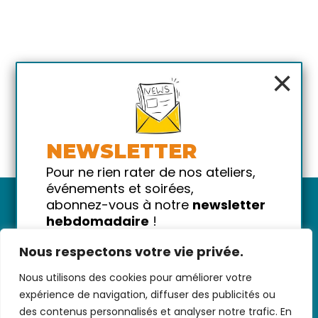
×
NEWSLETTER
Pour ne rien rater de nos ateliers,
événements et soirées,
abonnez-vous à notre
newsletter
hebdomadaire
!
Promis on ne vous spammera pas
Nous respectons votre vie privée.
!
Nous utilisons des cookies pour améliorer votre
Votre email
Nous contacter
-
CGV/CGU
-
Données
expérience de navigation, diffuser des publicités ou
personnelles
-
Infos pratiques
-
FAQ
des contenus personnalisés et analyser notre trafic. En