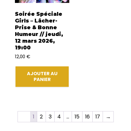
Soirée Spéciale
Girls – Lâcher-
Prise & Bonne
Humeur // jeudi,
12 mars 2026,
19:00
12,00
€
AJOUTER AU
PANIER
1
2
3
4
…
15
16
17
→