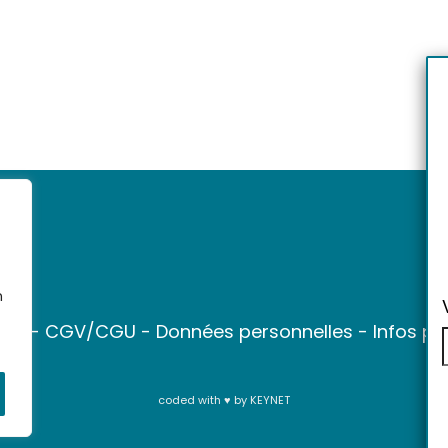
n
ter
-
CGV/CGU
-
Données personnelles
-
Infos pr
coded with ♥ by
KEYNET