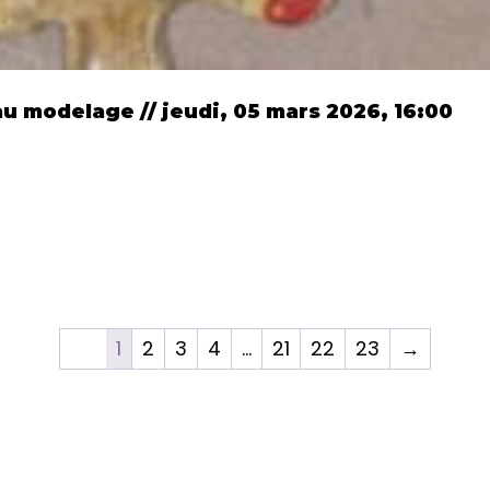
 au modelage // jeudi, 05 mars 2026, 16:00
1
2
3
4
…
21
22
23
→