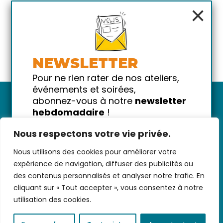
×
NEWSLETTER
Pour ne rien rater de nos ateliers,
événements et soirées,
abonnez-vous à notre
newsletter
hebdomadaire
!
Promis on ne vous spammera pas
Nous respectons votre vie privée.
!
Nous utilisons des cookies pour améliorer votre
Votre email
Nous contacter
-
CGV/CGU
-
Données
expérience de navigation, diffuser des publicités ou
personnelles
-
Infos pratiques
-
FAQ
des contenus personnalisés et analyser notre trafic. En
cliquant sur « Tout accepter », vous consentez à notre
utilisation des cookies.
coded with ♥ by
KEYNET