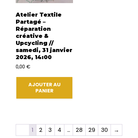
Atelier Textile
Partagé –
Réparation
créative &
Upcycling //
samedi, 31 janvier
2026, 14:00
0,00
€
AJOUTER AU
PANIER
1
2
3
4
…
28
29
30
→