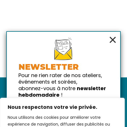
×
NEWSLETTER
Pour ne rien rater de nos ateliers,
événements et soirées,
abonnez-vous à notre
newsletter
hebdomadaire
!
Promis on ne vous spammera pas
Nous respectons votre vie privée.
!
Nous utilisons des cookies pour améliorer votre
Votre email
Nous contacter
-
CGV/CGU
-
Données
expérience de navigation, diffuser des publicités ou