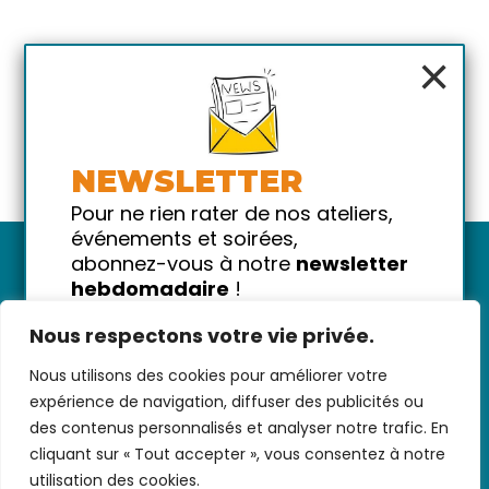
×
NEWSLETTER
Pour ne rien rater de nos ateliers,
événements et soirées,
abonnez-vous à notre
newsletter
hebdomadaire
!
Promis on ne vous spammera pas
Nous respectons votre vie privée.
!
Nous utilisons des cookies pour améliorer votre
Votre email
Nous contacter
-
CGV/CGU
-
Données
expérience de navigation, diffuser des publicités ou
personnelles
-
Infos pratiques
-
FAQ
des contenus personnalisés et analyser notre trafic. En
cliquant sur « Tout accepter », vous consentez à notre
utilisation des cookies.