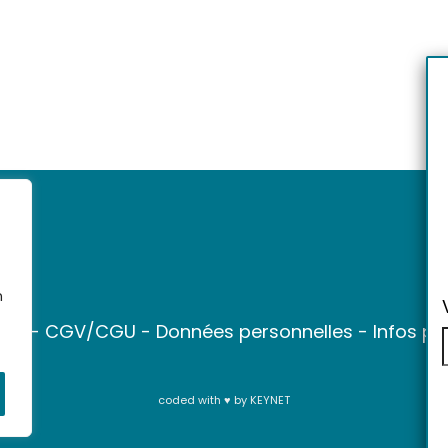
n
ter
-
CGV/CGU
-
Données personnelles
-
Infos pr
coded with ♥ by
KEYNET