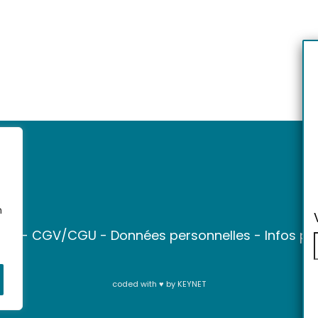
n
ter
-
CGV/CGU
-
Données personnelles
-
Infos pr
coded with ♥ by
KEYNET