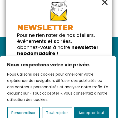
×
NEWSLETTER
Pour ne rien rater de nos ateliers,
événements et soirées,
abonnez-vous à notre
newsletter
hebdomadaire
!
Promis on ne vous spammera pas
Nous respectons votre vie privée.
!
Nous utilisons des cookies pour améliorer votre
Votre email
Nous contacter
-
CGV/CGU
-
Données
expérience de navigation, diffuser des publicités ou
personnelles
-
Infos pratiques
-
FAQ
des contenus personnalisés et analyser notre trafic. En
cliquant sur « Tout accepter », vous consentez à notre
utilisation des cookies.
coded with ♥ by
KEYNET
Personnaliser
Tout rejeter
Accepter tout