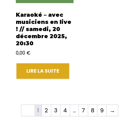
Karaoké – avec
musiciens en live
! // samedi, 20
décembre 2025,
20:30
0,00
€
LIRE LA SUITE
1
2
3
4
…
7
8
9
→