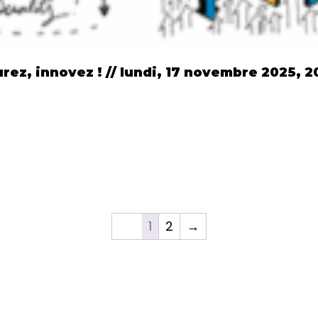
urez, innovez ! // lundi, 17 novembre 2025, 2
1
2
→