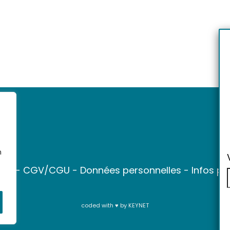
n
ter
-
CGV/CGU
-
Données personnelles
-
Infos pr
coded with ♥ by
KEYNET