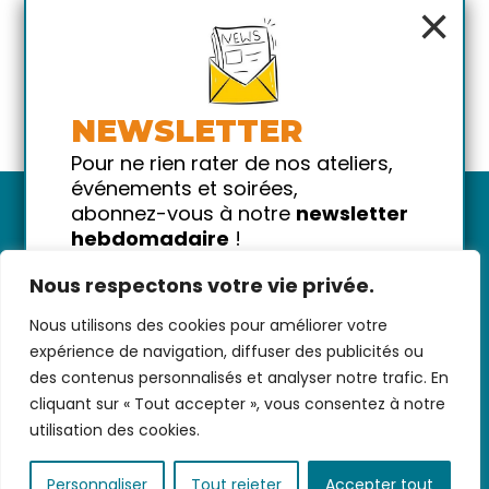
×
NEWSLETTER
Pour ne rien rater de nos ateliers,
événements et soirées,
abonnez-vous à notre
newsletter
hebdomadaire
!
Promis on ne vous spammera pas
Nous respectons votre vie privée.
!
Nous utilisons des cookies pour améliorer votre
Votre email
Nous contacter
-
CGV/CGU
-
Données
expérience de navigation, diffuser des publicités ou
personnelles
-
Infos pratiques
-
FAQ
des contenus personnalisés et analyser notre trafic. En
cliquant sur « Tout accepter », vous consentez à notre
utilisation des cookies.
coded with ♥ by
KEYNET
Personnaliser
Tout rejeter
Accepter tout