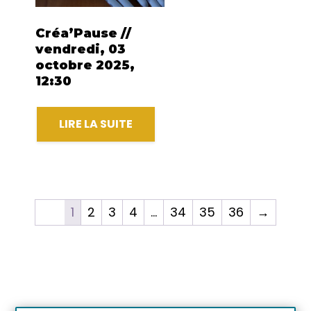
Créa’Pause //
vendredi, 03
octobre 2025,
12:30
LIRE LA SUITE
1
2
3
4
…
34
35
36
→