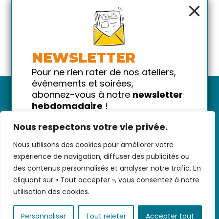
×
NEWSLETTER
Pour ne rien rater de nos ateliers,
événements et soirées,
abonnez-vous à notre
newsletter
hebdomadaire
!
Promis on ne vous spammera pas
Nous respectons votre vie privée.
!
Nous utilisons des cookies pour améliorer votre
Votre email
Nous contacter
-
CGV/CGU
-
Données
expérience de navigation, diffuser des publicités ou
personnelles
-
Infos pratiques
-
FAQ
des contenus personnalisés et analyser notre trafic. En
cliquant sur « Tout accepter », vous consentez à notre
utilisation des cookies.
coded with ♥ by
KEYNET
Personnaliser
Tout rejeter
Accepter tout