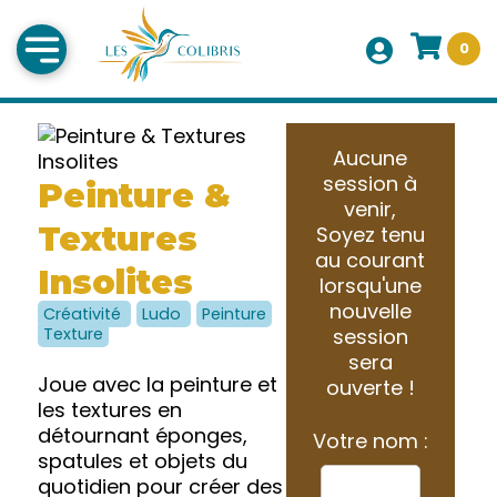
0
Aucune
session à
Peinture &
venir,
Textures
Soyez tenu
au courant
Insolites
lorsqu'une
nouvelle
Créativité
Ludo
Peinture
Texture
session
sera
Joue avec la peinture et
ouverte !
les textures en
détournant éponges,
Votre nom :
spatules et objets du
quotidien pour créer des