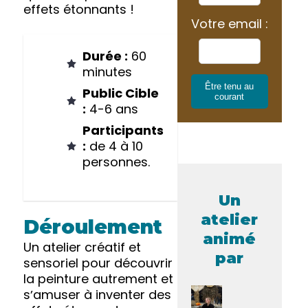
effets étonnants !
Votre email :
Durée :
60
minutes
Être tenu au
Public Cible
courant
:
4-6 ans
Participants
:
de 4 à 10
personnes.
Un
atelier
Déroulement
animé
Un atelier créatif et
par
sensoriel pour découvrir
la peinture autrement et
sʼamuser à inventer des