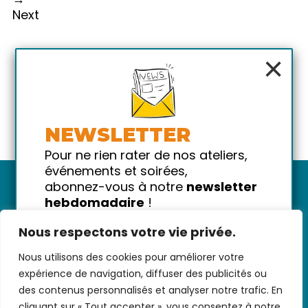
Next
×
NEWSLETTER
Pour ne rien rater de nos ateliers,
événements et soirées,
abonnez-vous à notre
newsletter
hebdomadaire
!
Promis on ne vous spammera pas
Nous respectons votre vie privée.
!
Nous utilisons des cookies pour améliorer votre
Votre email
Nous contacter
-
CGV/CGU
-
Données
expérience de navigation, diffuser des publicités ou
personnelles
-
Infos pratiques
-
FAQ
des contenus personnalisés et analyser notre trafic. En
cliquant sur « Tout accepter », vous consentez à notre