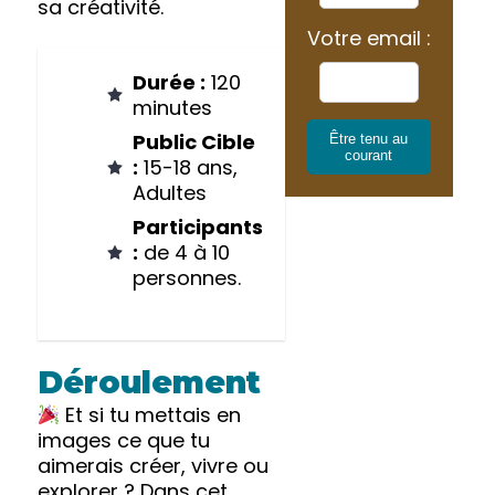
sa créativité.
Votre email :
Durée :
120
minutes
Public Cible
Être tenu au
courant
:
15-18 ans,
Adultes
Participants
:
de 4 à 10
personnes.
Déroulement
Et si tu mettais en
images ce que tu
aimerais créer, vivre ou
explorer ? Dans cet