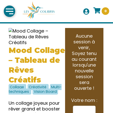
0
Aucune
session à
venir,
Mood Collage
Soyez tenu
– Tableau de
au courant
lorsqu'une
Rêves
nouvelle
session
Créatifs
sera
Collage
Créativité
Multi-
ouverte !
techniques
Vision Board
Votre nom :
Un collage joyeux pour
rêver grand et booster