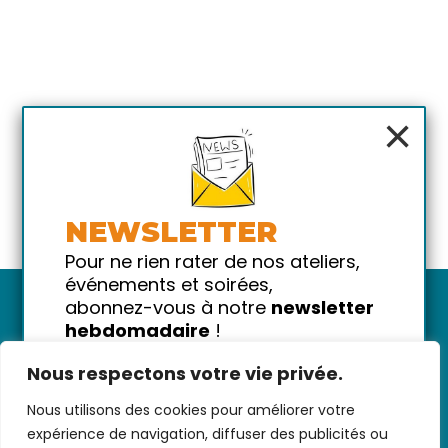
×
NEWSLETTER
Pour ne rien rater de nos ateliers,
événements et soirées,
abonnez-vous à notre
newsletter
hebdomadaire
!
Promis on ne vous spammera pas
Nous respectons votre vie privée.
!
Nous utilisons des cookies pour améliorer votre
Votre email
Nous contacter
-
CGV/CGU
-
Données
expérience de navigation, diffuser des publicités ou