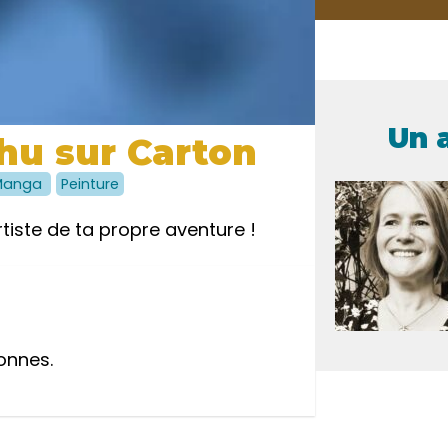
Un 
u sur Carton
Manga
Peinture
rtiste de ta propre aventure !
onnes.