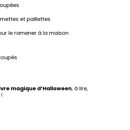
coupées
ettes et paillettes
ur le ramener à la maison
écoupés
 livre magique d’Halloween
, à lire,
!