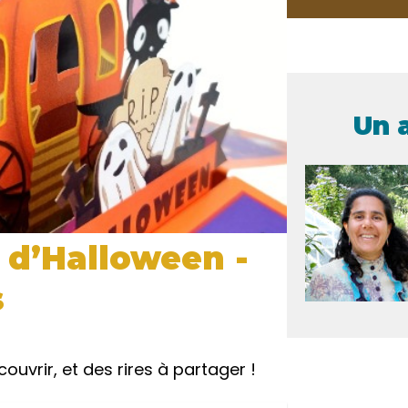
Un 
 d’Halloween -
s
couvrir, et des rires à partager !