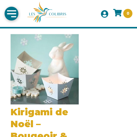
0
Kirigami de
Noël –
Bougeoir &