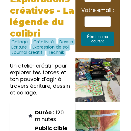
créatives - La
Votre email :
légende du
colibri
Être tenu au
courant
Collage
Créativité
Dessin
Ecriture
Expression de soi
Journal créatif
Technik
Un atelier créatif pour
explorer tes forces et
ton pouvoir d’agir à
travers écriture, dessin
et collage.
Durée :
120
minutes
Public Cible