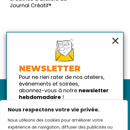
Journal Créatif®
×
NEWSLETTER
Pour ne rien rater de nos ateliers,
événements et soirées,
abonnez-vous à notre
newsletter
hebdomadaire
!
Promis on ne vous spammera pas
Nous respectons votre vie privée.
!
Nous utilisons des cookies pour améliorer votre
Votre email
Nous contacter
-
CGV/CGU
-
Données
expérience de navigation, diffuser des publicités ou