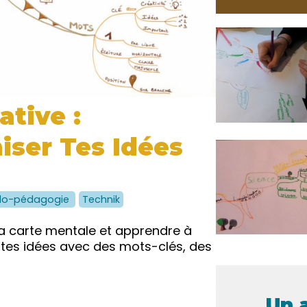
ative :
iser Tes Idées
do-pédagogie
Technik
 la carte mentale et apprendre à
 tes idées avec des mots-clés, des
Un 