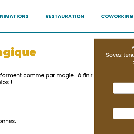
NIMATIONS
RESTAURATION
COWORKING
A
agique
Soyez tenu
nsforment comme par magie… à finir
los !
onnes.