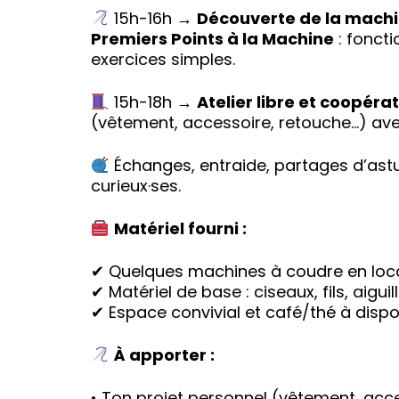
15h-16h →
Découverte de la machi
Premiers Points à la Machine
: fonct
exercices simples.
15h-18h →
Atelier libre et coopérat
(vêtement, accessoire, retouche…) ave
Échanges, entraide, partages d’ast
curieux·ses.
Matériel fourni :
✔ Quelques machines à coudre en loca
✔ Matériel de base : ciseaux, fils, aigui
✔ Espace convivial et café/thé à dispo
À apporter :
• Ton projet personnel (vêtement, acc