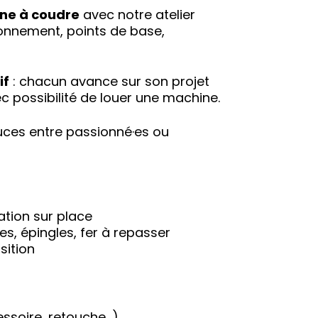
ne à coudre
avec notre atelier
ionnement, points de base,
if
: chacun avance sur son projet
c possibilité de louer une machine.
uces entre passionné·es ou
tion sur place
lles, épingles, fer à repasser
sition
essoire, retouche…)