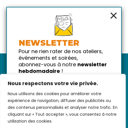
×
NEWSLETTER
Pour ne rien rater de nos ateliers,
événements et soirées,
abonnez-vous à notre
newsletter
hebdomadaire
!
Promis on ne vous spammera pas
Nous respectons votre vie privée.
!
Nous utilisons des cookies pour améliorer votre
Votre email
Nous contacter
-
CGV/CGU
-
Données
expérience de navigation, diffuser des publicités ou
personnelles
-
Infos pratiques
-
FAQ
des contenus personnalisés et analyser notre trafic. En
cliquant sur « Tout accepter », vous consentez à notre
utilisation des cookies.
coded with ♥ by
KEYNET