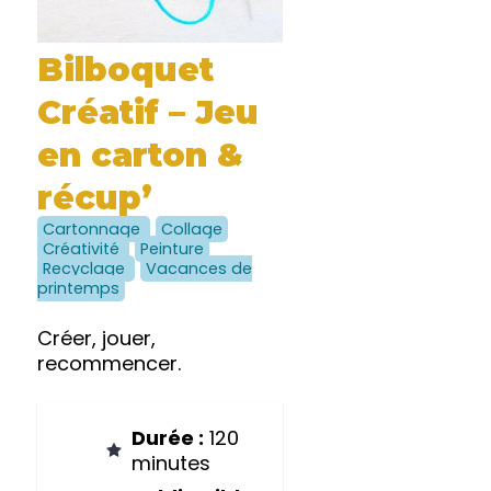
Bilboquet
Créatif – Jeu
en carton &
récup’
Cartonnage
Collage
Créativité
Peinture
Recyclage
Vacances de
printemps
Créer, jouer,
recommencer.
Durée :
120
minutes