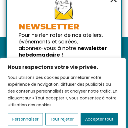
NEWSLETTER
Pour ne rien rater de nos ateliers,
événements et soirées,
abonnez-vous à notre
newsletter
hebdomadaire
!
Promis on ne vous spammera pas
Nous respectons votre vie privée.
!
Nous utilisons des cookies pour améliorer votre
Votre email
Nous contacter
-
CGV/CGU
-
Données
expérience de navigation, diffuser des publicités ou
personnelles
-
Infos pratiques
-
FAQ
des contenus personnalisés et analyser notre trafic. En
cliquant sur « Tout accepter », vous consentez à notre
utilisation des cookies.
coded with ♥ by
KEYNET
Personnaliser
Tout rejeter
Accepter tout