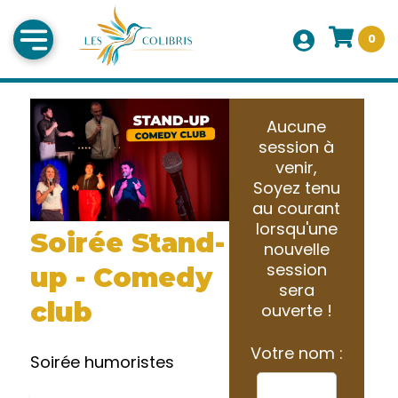
0
Aucune
session à
venir,
Soyez tenu
au courant
lorsqu'une
Soirée Stand-
nouvelle
session
up - Comedy
sera
club
ouverte !
Votre nom :
Soirée humoristes