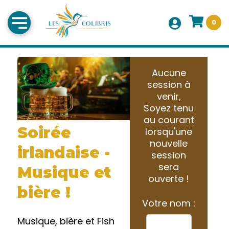
0
Aucune
session à
venir,
Soyez tenu
au courant
Soirée
lorsqu'une
nouvelle
irlandaise -
session
sera
Musique et
ouverte !
bière !
Votre nom :
Musique, bière et Fish