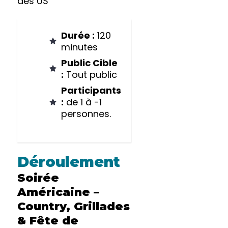
des US
Durée :
120
minutes
Public Cible
:
Tout public
Participants
:
de 1 à -1
personnes.
Déroulement
Soirée
Américaine –
Country, Grillades
& Fête de