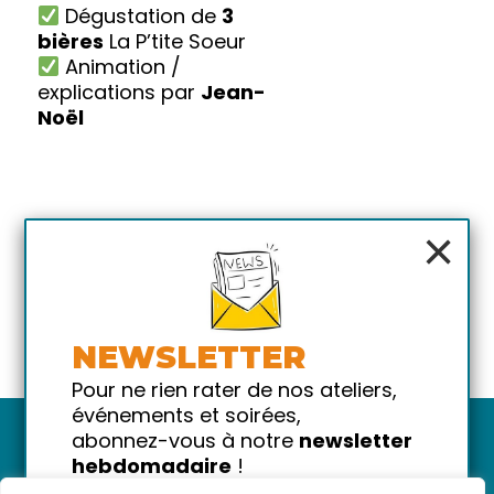
Dégustation de
3
bières
La P’tite Soeur
Animation /
explications par
Jean-
Noël
×
NEWSLETTER
Pour ne rien rater de nos ateliers,
événements et soirées,
abonnez-vous à notre
newsletter
hebdomadaire
!
Promis on ne vous spammera pas