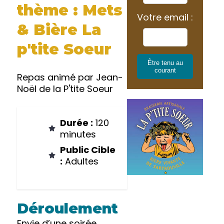
thème : Mets
Votre email :
& Bière La
p'tite Soeur
Être tenu au
courant
Repas animé par Jean-
Noël de la P'tite Soeur
Durée :
120
minutes
Public Cible
:
Adultes
Déroulement
Envie d’une soirée